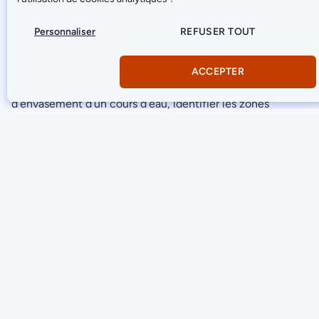
dépôts sédimentaires : vase, limons, matières organiques
Personnaliser
REFUSER TOUT
accumulées. Elle restitue la topographie exacte de ce qui
s’est déposé sur le fond au fil du temps.
ACCEPTER
C’est la donnée de référence pour évaluer l’état
d’envasement d’un cours d’eau, identifier les zones
d’accumulation prioritaires et calculer les volumes à
draguer ou curer.
COUCHE 2 : TERRAIN NATUREL DUR
(30/50 KHZ)
La basse fréquence pénètre la matière organique et
atteint le fond dur sous-jacent : roche, grave, substrat
naturel. Elle révèle la topographie réelle du fond
aquatique, indépendamment des dépôts qui le recouvrent.
Cette donnée est indispensable pour les études