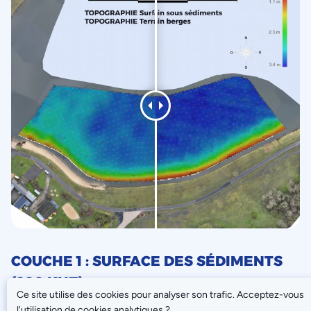
COUCHE 1 : SURFACE DES SÉDIMENTS
(200 KHZ)
Ce site utilise des cookies pour analyser son trafic. Acceptez-vous
La haute fréquence détecte avec précision la surface des
l'utilisation de cookies analytiques ?